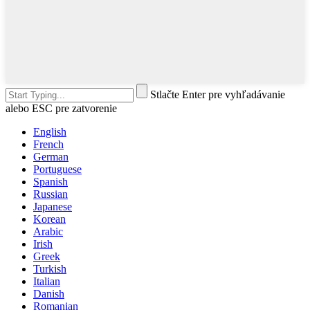
Stlačte Enter pre vyhľadávanie
alebo ESC pre zatvorenie
English
French
German
Portuguese
Spanish
Russian
Japanese
Korean
Arabic
Irish
Greek
Turkish
Italian
Danish
Romanian