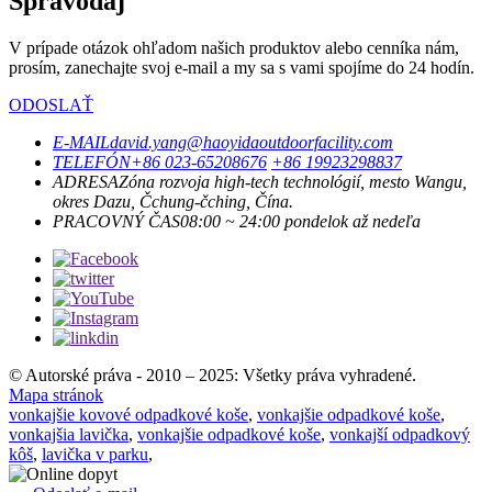
Spravodaj
V prípade otázok ohľadom našich produktov alebo cenníka nám,
prosím, zanechajte svoj e-mail a my sa s vami spojíme do 24 hodín.
ODOSLAŤ
E-MAIL
david.yang@haoyidaoutdoorfacility.com
TELEFÓN
+86 023-65208676
+86 19923298837
ADRESA
Zóna rozvoja high-tech technológií, mesto Wangu,
okres Dazu, Čchung-čching, Čína.
PRACOVNÝ ČAS
08:00 ~ 24:00 pondelok až nedeľa
© Autorské práva - 2010 – 2025: Všetky práva vyhradené.
Mapa stránok
vonkajšie kovové odpadkové koše
,
vonkajšie odpadkové koše
,
vonkajšia lavička
,
vonkajšie odpadkové koše
,
vonkajší odpadkový
kôš
,
lavička v parku
,