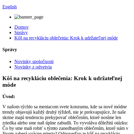
English
Domov
Správy
Kôš na recykláciu oblečenia: Krok k udržateľnej móde
Správy
Novinky spoločnosti
Novinky z odvetvia
Kôš na recykláciu oblečenia: Krok k udržateľnej
móde
Úvod:
V našom rýchlo sa meniacom svete konzumu, kde sa nové módne
trendy objavujú každý druhý týždeň, nie je prekvapujúce, že naše
skrine majú tendenciu prekypovať oblečením, ktoré nosíme len
zriedka alebo sme naň úplne zabudli. To vyvoláva dôležitú otázku:
Čo by sme mali robiť s týmto zanedbaným oblečením, ktoré nám v
živote zaberá vzácne miesto? Odpoveďou je kôš na recykláciu