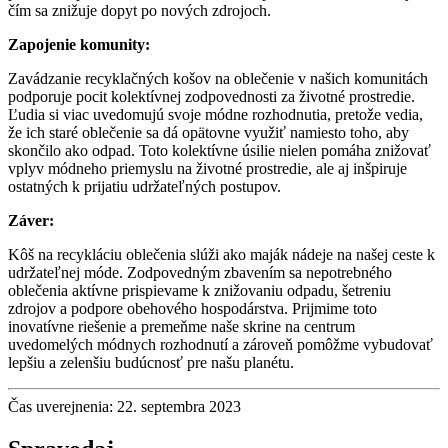
čím sa znižuje dopyt po nových zdrojoch.
Zapojenie komunity:
Zavádzanie recyklačných košov na oblečenie v našich komunitách
podporuje pocit kolektívnej zodpovednosti za životné prostredie.
Ľudia si viac uvedomujú svoje módne rozhodnutia, pretože vedia,
že ich staré oblečenie sa dá opätovne využiť namiesto toho, aby
skončilo ako odpad. Toto kolektívne úsilie nielen pomáha znižovať
vplyv módneho priemyslu na životné prostredie, ale aj inšpiruje
ostatných k prijatiu udržateľných postupov.
Záver:
Kôš na recykláciu oblečenia slúži ako maják nádeje na našej ceste k
udržateľnej móde. Zodpovedným zbavením sa nepotrebného
oblečenia aktívne prispievame k znižovaniu odpadu, šetreniu
zdrojov a podpore obehového hospodárstva. Prijmime toto
inovatívne riešenie a premeňme naše skrine na centrum
uvedomelých módnych rozhodnutí a zároveň pomôžme vybudovať
lepšiu a zelenšiu budúcnosť pre našu planétu.
Čas uverejnenia: 22. septembra 2023