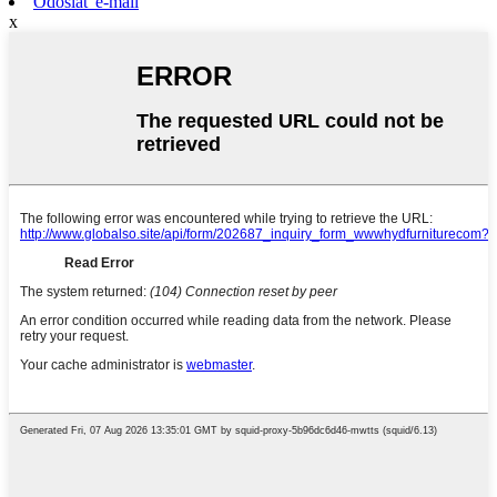
Odoslať e-mail
x