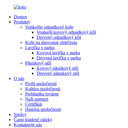
Domov
Produkty
Vonkajšie odpadkové koše
Vonkajší kovový odpadkový kôš
Drevený odpadkový kôš
Koše na darovanie oblečenia
Lavička v parku
Kovová lavička v parku
Drevená lavička v parku
Piknikový stôl
Kovový piknikový stôl
Drevený piknikový stôl
O nás
Profil spoločnosti
Kultúra spoločnosti
Prehliadka továrne
Naši partneri
Certifikát
História spoločnosti
Správy
Často kladené otázky
Kontaktujte nás