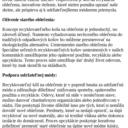
oblečenia, inovatívne riešenie, ktoré nielen pomáha upratať naše
skrine, ale prispieva aj k udržateľnejšiemu módnemu priemyslu.
Oživenie starého oblečenia:
Koncept recyklovateľného koša na oblečenie je jednoduchý, no
zároveň účinný. Namiesto vyhadzovania nechceného oblečenia do
tradičných odpadkových košov ho môžeme presmerovať na
ekologickejšiu alternatívu. Umiestnením starého oblečenia do
špeciálne určených recyklovateľných košov umiestnených v našich
komunitách umožňujeme jeho opätovné použitie, recykláciu alebo
upcykláciu. Tento proces nám umožňuje dať druhý život odevom,
ktoré by inak skončili na skládkach.
Podpora udržateľnej módy:
Recyklovateľný kôš na oblečenie je v popredí hnutia za udržateľnú
módu a zdôrazňuje dôležitosť znižovania spotreby, opätovného
použitia a recyklácie. Odevy, ktoré sú stále v nositeľnom stave,
možno darovať charitatívnym organizáciám alebo jednotlivcom v
núdzi, čím poskytujú životne dôležité lano pre tých, ktorí si nemôžu
dovoliť nové oblečenie. Predmety, ktoré sa nedajú opraviť, sa dajú
recyklovať na nové materiály, ako sú textilné vlákna alebo dokonca
izolácie do domácností. Proces upcyklácie poskytuje kreatívnu
príležitosť premeniť staré oblečenie na úplne nové módne kúsky,